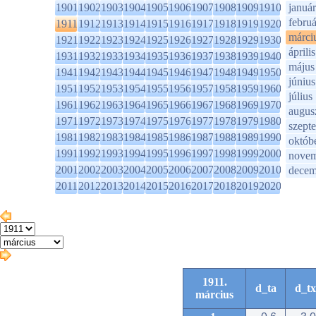
1901
1902
1903
1904
1905
1906
1907
1908
1909
1910
január
februá
1911
1912
1913
1914
1915
1916
1917
1918
1919
1920
márci
1921
1922
1923
1924
1925
1926
1927
1928
1929
1930
április
1931
1932
1933
1934
1935
1936
1937
1938
1939
1940
május
1941
1942
1943
1944
1945
1946
1947
1948
1949
1950
június
1951
1952
1953
1954
1955
1956
1957
1958
1959
1960
július
1961
1962
1963
1964
1965
1966
1967
1968
1969
1970
augus
1971
1972
1973
1974
1975
1976
1977
1978
1979
1980
szept
1981
1982
1983
1984
1985
1986
1987
1988
1989
1990
októb
1991
1992
1993
1994
1995
1996
1997
1998
1999
2000
novem
2001
2002
2003
2004
2005
2006
2007
2008
2009
2010
decem
2011
2012
2013
2014
2015
2016
2017
2018
2019
2020
1911.
d_ta
d_tx
március