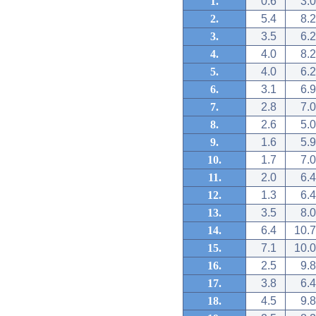
1.
0.6
3.0
2.
5.4
8.2
3.
3.5
6.2
4.
4.0
8.2
5.
4.0
6.2
6.
3.1
6.9
7.
2.8
7.0
8.
2.6
5.0
9.
1.6
5.9
10.
1.7
7.0
11.
2.0
6.4
12.
1.3
6.4
13.
3.5
8.0
14.
6.4
10.7
15.
7.1
10.0
16.
2.5
9.8
17.
3.8
6.4
18.
4.5
9.8