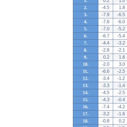
1.
0.2
1.0
2.
-4.5
1.8
3.
-7.9
-6.5
4.
-7.6
-6.0
5.
-7.0
-5.2
6.
-6.7
-5.4
7.
-4.4
-3.2
8.
-2.8
-2.1
9.
0.2
1.6
10.
-2.0
3.0
11.
-6.6
-2.5
12.
-3.4
-1.2
13.
-3.3
-1.4
14.
-4.5
-2.5
15.
-4.3
-0.4
16.
-7.4
-4.2
17.
-3.2
-1.6
18.
-0.8
0.2