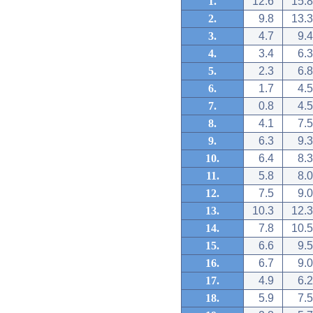
1.
12.6
15.8
2.
9.8
13.3
3.
4.7
9.4
4.
3.4
6.3
5.
2.3
6.8
6.
1.7
4.5
7.
0.8
4.5
8.
4.1
7.5
9.
6.3
9.3
10.
6.4
8.3
11.
5.8
8.0
12.
7.5
9.0
13.
10.3
12.3
14.
7.8
10.5
15.
6.6
9.5
16.
6.7
9.0
17.
4.9
6.2
18.
5.9
7.5