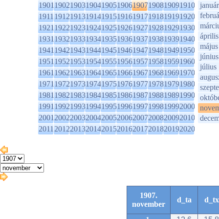
1901
1902
1903
1904
1905
1906
1907
1908
1909
1910
január
februá
1911
1912
1913
1914
1915
1916
1917
1918
1919
1920
márci
1921
1922
1923
1924
1925
1926
1927
1928
1929
1930
április
1931
1932
1933
1934
1935
1936
1937
1938
1939
1940
május
1941
1942
1943
1944
1945
1946
1947
1948
1949
1950
június
1951
1952
1953
1954
1955
1956
1957
1958
1959
1960
július
1961
1962
1963
1964
1965
1966
1967
1968
1969
1970
augus
1971
1972
1973
1974
1975
1976
1977
1978
1979
1980
szept
1981
1982
1983
1984
1985
1986
1987
1988
1989
1990
októb
1991
1992
1993
1994
1995
1996
1997
1998
1999
2000
novem
2001
2002
2003
2004
2005
2006
2007
2008
2009
2010
decem
2011
2012
2013
2014
2015
2016
2017
2018
2019
2020
1907.
d_ta
d_tx
november