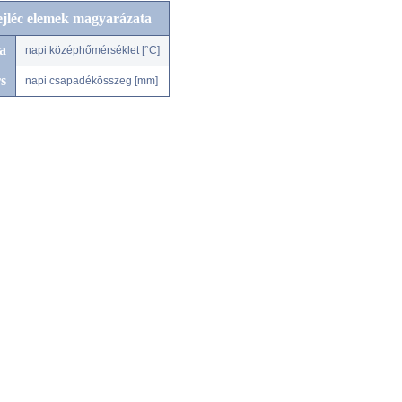
ejléc elemek magyarázata
a
napi középhőmérséklet [°C]
s
napi csapadékösszeg [mm]