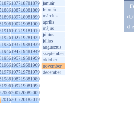
5
1876
1877
1878
1879
január
F
február
5
1886
1887
1888
1889
március
d_t
5
1896
1897
1898
1899
április
5
1906
1907
1908
1909
d_r
május
5
1916
1917
1918
1919
június
5
1926
1927
1928
1929
július
5
1936
1937
1938
1939
augusztus
5
1946
1947
1948
1949
szeptember
5
1956
1957
1958
1959
október
5
1966
1967
1968
1969
november
5
1976
1977
1978
1979
december
5
1986
1987
1988
1989
5
1996
1997
1998
1999
5
2006
2007
2008
2009
5
2016
2017
2018
2019