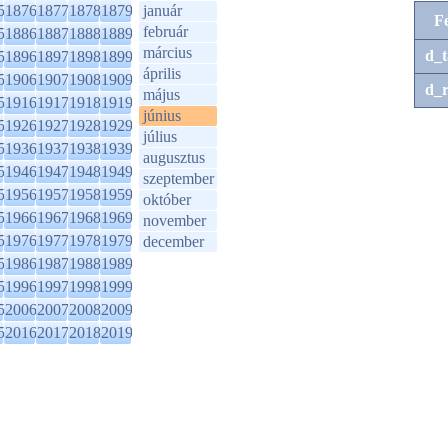
5
1876
1877
1878
1879
január
F
február
5
1886
1887
1888
1889
március
d_t
5
1896
1897
1898
1899
április
5
1906
1907
1908
1909
d_r
május
5
1916
1917
1918
1919
június
5
1926
1927
1928
1929
július
5
1936
1937
1938
1939
augusztus
5
1946
1947
1948
1949
szeptember
5
1956
1957
1958
1959
október
5
1966
1967
1968
1969
november
5
1976
1977
1978
1979
december
5
1986
1987
1988
1989
5
1996
1997
1998
1999
5
2006
2007
2008
2009
5
2016
2017
2018
2019