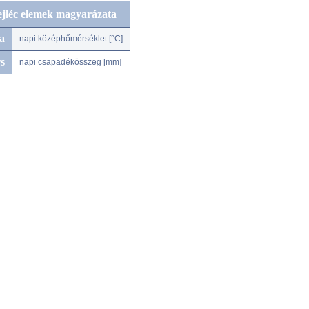
ejléc elemek magyarázata
a
napi középhőmérséklet [°C]
s
napi csapadékösszeg [mm]