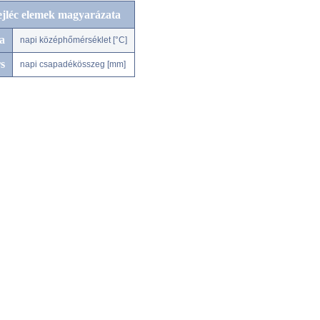
ejléc elemek magyarázata
a
napi középhőmérséklet [°C]
s
napi csapadékösszeg [mm]