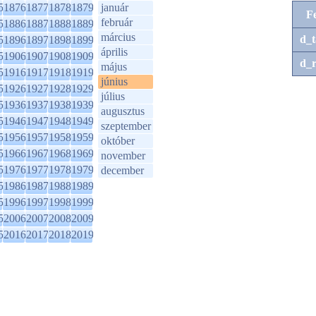
5
1876
1877
1878
1879
január
F
február
5
1886
1887
1888
1889
március
d_t
5
1896
1897
1898
1899
április
5
1906
1907
1908
1909
d_r
május
5
1916
1917
1918
1919
június
5
1926
1927
1928
1929
július
5
1936
1937
1938
1939
augusztus
5
1946
1947
1948
1949
szeptember
5
1956
1957
1958
1959
október
5
1966
1967
1968
1969
november
5
1976
1977
1978
1979
december
5
1986
1987
1988
1989
5
1996
1997
1998
1999
5
2006
2007
2008
2009
5
2016
2017
2018
2019