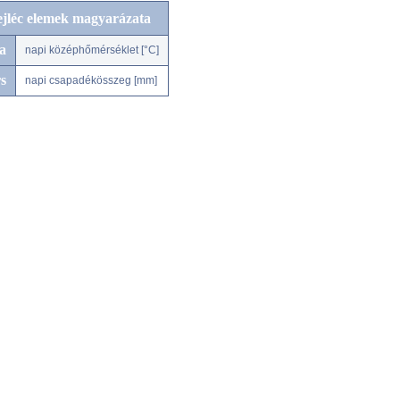
ejléc elemek magyarázata
a
napi középhőmérséklet [°C]
s
napi csapadékösszeg [mm]