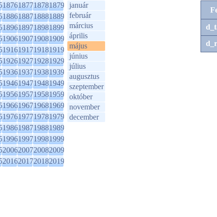
5
1876
1877
1878
1879
január
F
február
5
1886
1887
1888
1889
március
d_t
5
1896
1897
1898
1899
április
5
1906
1907
1908
1909
d_r
május
5
1916
1917
1918
1919
június
5
1926
1927
1928
1929
július
5
1936
1937
1938
1939
augusztus
5
1946
1947
1948
1949
szeptember
5
1956
1957
1958
1959
október
5
1966
1967
1968
1969
november
5
1976
1977
1978
1979
december
5
1986
1987
1988
1989
5
1996
1997
1998
1999
5
2006
2007
2008
2009
5
2016
2017
2018
2019