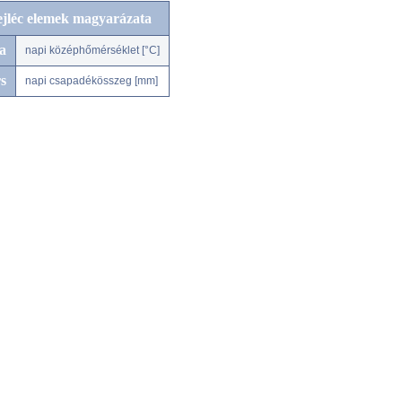
ejléc elemek magyarázata
a
napi középhőmérséklet [°C]
s
napi csapadékösszeg [mm]