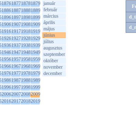
5
1876
1877
1878
1879
január
F
február
5
1886
1887
1888
1889
március
d_t
5
1896
1897
1898
1899
április
5
1906
1907
1908
1909
d_r
május
5
1916
1917
1918
1919
június
5
1926
1927
1928
1929
július
5
1936
1937
1938
1939
augusztus
5
1946
1947
1948
1949
szeptember
5
1956
1957
1958
1959
október
5
1966
1967
1968
1969
november
5
1976
1977
1978
1979
december
5
1986
1987
1988
1989
5
1996
1997
1998
1999
5
2006
2007
2008
2009
5
2016
2017
2018
2019