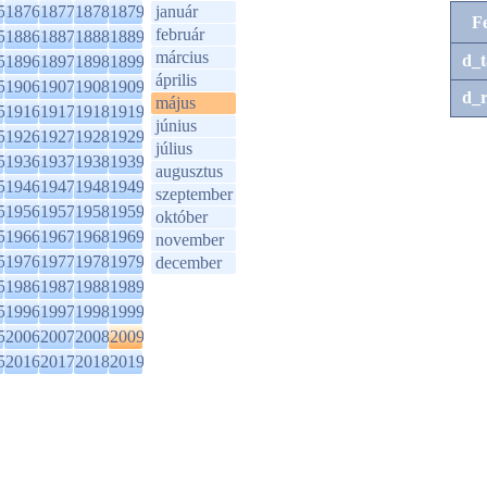
5
1876
1877
1878
1879
január
F
február
5
1886
1887
1888
1889
március
d_t
5
1896
1897
1898
1899
április
5
1906
1907
1908
1909
d_r
május
5
1916
1917
1918
1919
június
5
1926
1927
1928
1929
július
5
1936
1937
1938
1939
augusztus
5
1946
1947
1948
1949
szeptember
5
1956
1957
1958
1959
október
5
1966
1967
1968
1969
november
5
1976
1977
1978
1979
december
5
1986
1987
1988
1989
5
1996
1997
1998
1999
5
2006
2007
2008
2009
5
2016
2017
2018
2019