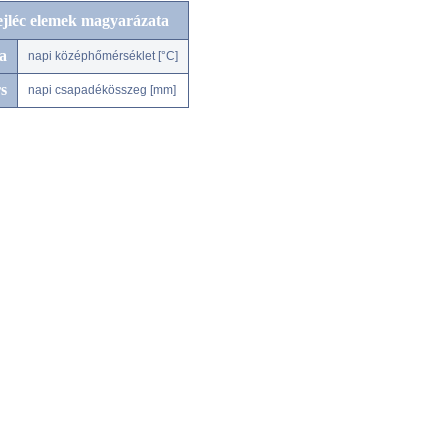
ejléc elemek magyarázata
a
napi középhőmérséklet [°C]
s
napi csapadékösszeg [mm]