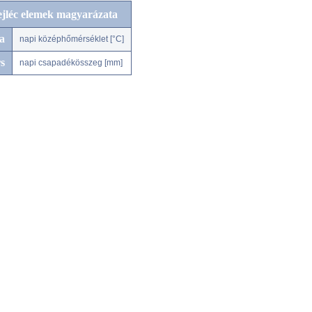
ejléc elemek magyarázata
a
napi középhőmérséklet [°C]
s
napi csapadékösszeg [mm]