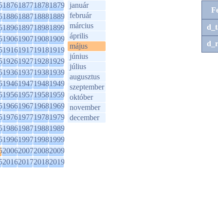
5
1876
1877
1878
1879
január
F
február
5
1886
1887
1888
1889
március
d_t
5
1896
1897
1898
1899
április
5
1906
1907
1908
1909
d_r
május
5
1916
1917
1918
1919
június
5
1926
1927
1928
1929
július
5
1936
1937
1938
1939
augusztus
5
1946
1947
1948
1949
szeptember
5
1956
1957
1958
1959
október
5
1966
1967
1968
1969
november
5
1976
1977
1978
1979
december
5
1986
1987
1988
1989
5
1996
1997
1998
1999
5
2006
2007
2008
2009
5
2016
2017
2018
2019