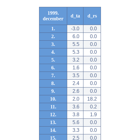
1999.
d_ta
d_rs
december
1.
-3.0
0.0
2.
6.0
0.0
3.
5.5
0.0
4.
5.3
0.0
5.
3.2
0.0
6.
1.6
0.0
7.
3.5
0.0
8.
2.4
0.0
9.
2.6
0.0
10.
2.0
18.2
11.
3.6
0.2
12.
3.8
1.9
13.
5.6
0.0
14.
3.3
0.0
15.
2.5
0.0