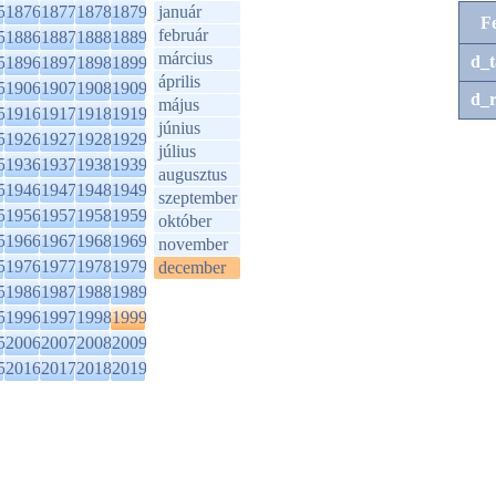
5
1876
1877
1878
1879
január
F
február
5
1886
1887
1888
1889
március
d_t
5
1896
1897
1898
1899
április
5
1906
1907
1908
1909
d_r
május
5
1916
1917
1918
1919
június
5
1926
1927
1928
1929
július
5
1936
1937
1938
1939
augusztus
5
1946
1947
1948
1949
szeptember
5
1956
1957
1958
1959
október
5
1966
1967
1968
1969
november
5
1976
1977
1978
1979
december
5
1986
1987
1988
1989
5
1996
1997
1998
1999
5
2006
2007
2008
2009
5
2016
2017
2018
2019