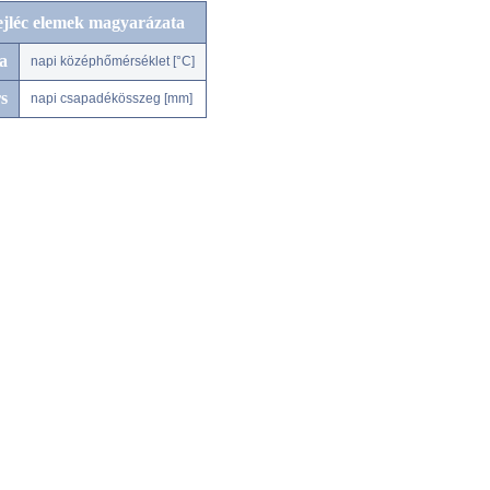
ejléc elemek magyarázata
a
napi középhőmérséklet [°C]
s
napi csapadékösszeg [mm]