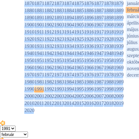
1870
1871
1872
1873
1874
1875
1876
1877
1878
1879
január
februá
1880
1881
1882
1883
1884
1885
1886
1887
1888
1889
márci
1890
1891
1892
1893
1894
1895
1896
1897
1898
1899
április
1900
1901
1902
1903
1904
1905
1906
1907
1908
1909
május
1910
1911
1912
1913
1914
1915
1916
1917
1918
1919
június
1920
1921
1922
1923
1924
1925
1926
1927
1928
1929
július
1930
1931
1932
1933
1934
1935
1936
1937
1938
1939
augus
1940
1941
1942
1943
1944
1945
1946
1947
1948
1949
szept
1950
1951
1952
1953
1954
1955
1956
1957
1958
1959
októb
1960
1961
1962
1963
1964
1965
1966
1967
1968
1969
novem
1970
1971
1972
1973
1974
1975
1976
1977
1978
1979
decem
1980
1981
1982
1983
1984
1985
1986
1987
1988
1989
1990
1991
1992
1993
1994
1995
1996
1997
1998
1999
2000
2001
2002
2003
2004
2005
2006
2007
2008
2009
2010
2011
2012
2013
2014
2015
2016
2017
2018
2019
2020