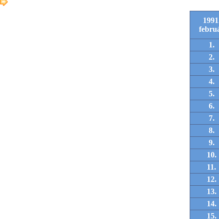
1991
febru
1.
2.
3.
4.
5.
6.
7.
8.
9.
10.
11.
12.
13.
14.
15.