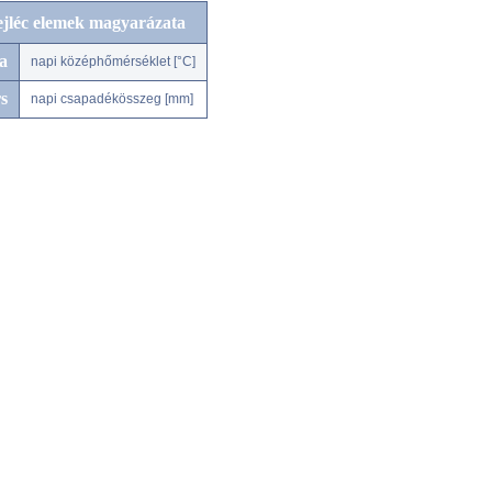
ejléc elemek magyarázata
a
napi középhőmérséklet [°C]
s
napi csapadékösszeg [mm]