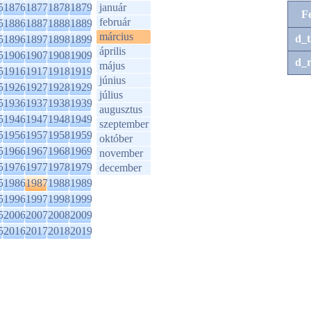
5
1876
1877
1878
1879
január
F
február
5
1886
1887
1888
1889
március
d_t
5
1896
1897
1898
1899
április
5
1906
1907
1908
1909
d_r
május
5
1916
1917
1918
1919
június
5
1926
1927
1928
1929
július
5
1936
1937
1938
1939
augusztus
5
1946
1947
1948
1949
szeptember
5
1956
1957
1958
1959
október
5
1966
1967
1968
1969
november
5
1976
1977
1978
1979
december
5
1986
1987
1988
1989
5
1996
1997
1998
1999
5
2006
2007
2008
2009
5
2016
2017
2018
2019