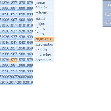
5
1876
1877
1878
1879
január
F
február
5
1886
1887
1888
1889
március
d_t
5
1896
1897
1898
1899
április
5
1906
1907
1908
1909
d_r
május
5
1916
1917
1918
1919
június
5
1926
1927
1928
1929
július
5
1936
1937
1938
1939
augusztus
5
1946
1947
1948
1949
szeptember
5
1956
1957
1958
1959
október
5
1966
1967
1968
1969
november
5
1976
1977
1978
1979
december
5
1986
1987
1988
1989
5
1996
1997
1998
1999
5
2006
2007
2008
2009
5
2016
2017
2018
2019