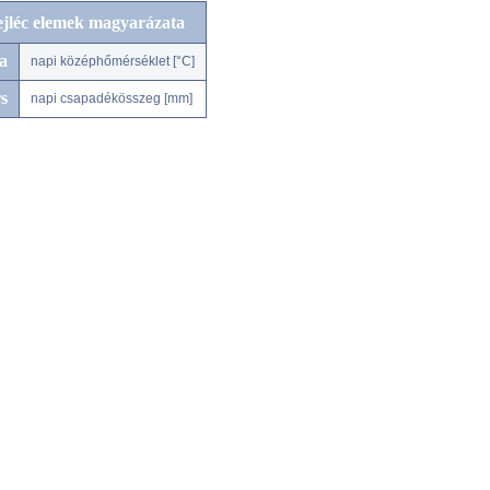
ejléc elemek magyarázata
a
napi középhőmérséklet [°C]
s
napi csapadékösszeg [mm]