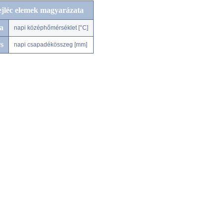
ejléc elemek magyarázata
a
napi középhőmérséklet [°C]
s
napi csapadékösszeg [mm]