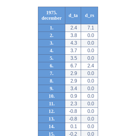
1975.
d_ta
d_rs
december
1.
2.4
7.1
2.
3.8
0.0
3.
4.3
0.0
4.
3.7
0.0
5.
3.5
0.0
6.
6.7
2.4
7.
2.9
0.0
8.
2.9
0.0
9.
3.4
0.0
10.
0.9
0.0
11.
2.3
0.0
12.
-0.8
0.0
13.
-0.8
0.0
14.
0.1
0.0
15.
-0.2
0.0