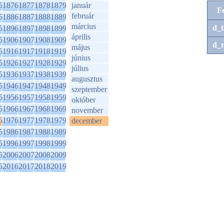
5
1876
1877
1878
1879
január
F
február
5
1886
1887
1888
1889
március
d_t
5
1896
1897
1898
1899
április
5
1906
1907
1908
1909
d_r
május
5
1916
1917
1918
1919
június
5
1926
1927
1928
1929
július
5
1936
1937
1938
1939
augusztus
5
1946
1947
1948
1949
szeptember
5
1956
1957
1958
1959
október
5
1966
1967
1968
1969
november
5
1976
1977
1978
1979
december
5
1986
1987
1988
1989
5
1996
1997
1998
1999
5
2006
2007
2008
2009
5
2016
2017
2018
2019