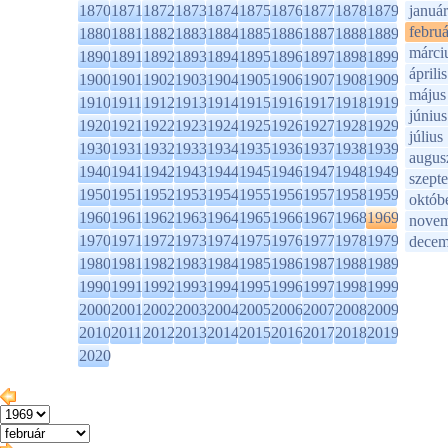
1870
1871
1872
1873
1874
1875
1876
1877
1878
1879
január
februá
1880
1881
1882
1883
1884
1885
1886
1887
1888
1889
márci
1890
1891
1892
1893
1894
1895
1896
1897
1898
1899
április
1900
1901
1902
1903
1904
1905
1906
1907
1908
1909
május
1910
1911
1912
1913
1914
1915
1916
1917
1918
1919
június
1920
1921
1922
1923
1924
1925
1926
1927
1928
1929
július
1930
1931
1932
1933
1934
1935
1936
1937
1938
1939
augus
1940
1941
1942
1943
1944
1945
1946
1947
1948
1949
szept
1950
1951
1952
1953
1954
1955
1956
1957
1958
1959
októb
1960
1961
1962
1963
1964
1965
1966
1967
1968
1969
novem
1970
1971
1972
1973
1974
1975
1976
1977
1978
1979
decem
1980
1981
1982
1983
1984
1985
1986
1987
1988
1989
1990
1991
1992
1993
1994
1995
1996
1997
1998
1999
2000
2001
2002
2003
2004
2005
2006
2007
2008
2009
2010
2011
2012
2013
2014
2015
2016
2017
2018
2019
2020