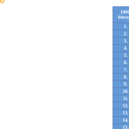
1969
febru
1.
2.
3.
4.
5.
6.
7.
8.
9.
10.
11.
12.
13.
14.
15.