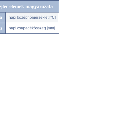
ejléc elemek magyarázata
a
napi középhőmérséklet [°C]
s
napi csapadékösszeg [mm]