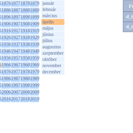
5
1876
1877
1878
1879
január
F
február
5
1886
1887
1888
1889
március
d_t
5
1896
1897
1898
1899
április
5
1906
1907
1908
1909
d_r
május
5
1916
1917
1918
1919
június
5
1926
1927
1928
1929
július
5
1936
1937
1938
1939
augusztus
5
1946
1947
1948
1949
szeptember
5
1956
1957
1958
1959
október
5
1966
1967
1968
1969
november
5
1976
1977
1978
1979
december
5
1986
1987
1988
1989
5
1996
1997
1998
1999
5
2006
2007
2008
2009
5
2016
2017
2018
2019