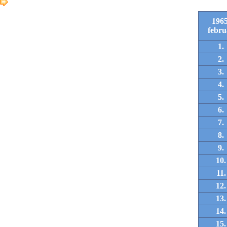
1965
febru
1.
2.
3.
4.
5.
6.
7.
8.
9.
10.
11.
12.
13.
14.
15.