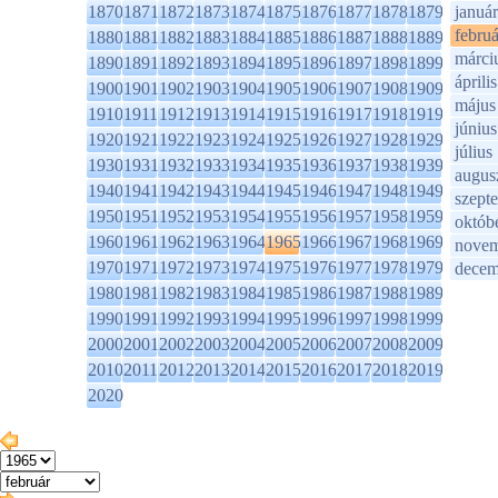
1870
1871
1872
1873
1874
1875
1876
1877
1878
1879
január
februá
1880
1881
1882
1883
1884
1885
1886
1887
1888
1889
márci
1890
1891
1892
1893
1894
1895
1896
1897
1898
1899
április
1900
1901
1902
1903
1904
1905
1906
1907
1908
1909
május
1910
1911
1912
1913
1914
1915
1916
1917
1918
1919
június
1920
1921
1922
1923
1924
1925
1926
1927
1928
1929
július
1930
1931
1932
1933
1934
1935
1936
1937
1938
1939
augus
1940
1941
1942
1943
1944
1945
1946
1947
1948
1949
szept
1950
1951
1952
1953
1954
1955
1956
1957
1958
1959
októb
1960
1961
1962
1963
1964
1965
1966
1967
1968
1969
novem
1970
1971
1972
1973
1974
1975
1976
1977
1978
1979
decem
1980
1981
1982
1983
1984
1985
1986
1987
1988
1989
1990
1991
1992
1993
1994
1995
1996
1997
1998
1999
2000
2001
2002
2003
2004
2005
2006
2007
2008
2009
2010
2011
2012
2013
2014
2015
2016
2017
2018
2019
2020