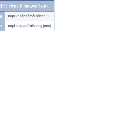
ejléc elemek magyarázata
a
napi középhőmérséklet [°C]
s
napi csapadékösszeg [mm]