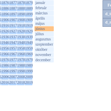
5
1876
1877
1878
1879
január
F
február
5
1886
1887
1888
1889
március
d_t
5
1896
1897
1898
1899
április
5
1906
1907
1908
1909
d_r
május
5
1916
1917
1918
1919
június
5
1926
1927
1928
1929
július
5
1936
1937
1938
1939
augusztus
5
1946
1947
1948
1949
szeptember
5
1956
1957
1958
1959
október
5
1966
1967
1968
1969
november
5
1976
1977
1978
1979
december
5
1986
1987
1988
1989
5
1996
1997
1998
1999
5
2006
2007
2008
2009
5
2016
2017
2018
2019