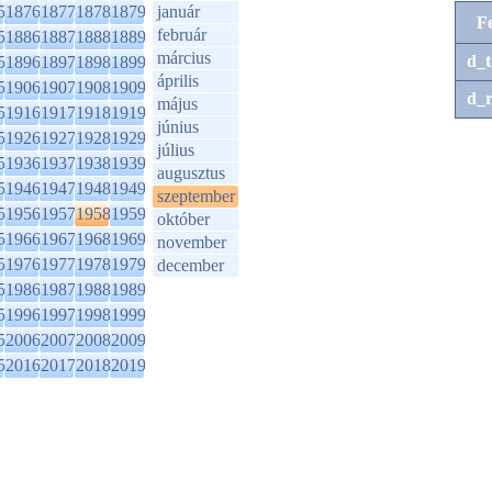
5
1876
1877
1878
1879
január
F
február
5
1886
1887
1888
1889
március
d_t
5
1896
1897
1898
1899
április
5
1906
1907
1908
1909
d_r
május
5
1916
1917
1918
1919
június
5
1926
1927
1928
1929
július
5
1936
1937
1938
1939
augusztus
5
1946
1947
1948
1949
szeptember
5
1956
1957
1958
1959
október
5
1966
1967
1968
1969
november
5
1976
1977
1978
1979
december
5
1986
1987
1988
1989
5
1996
1997
1998
1999
5
2006
2007
2008
2009
5
2016
2017
2018
2019