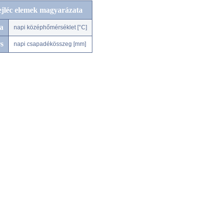
ejléc elemek magyarázata
a
napi középhőmérséklet [°C]
s
napi csapadékösszeg [mm]