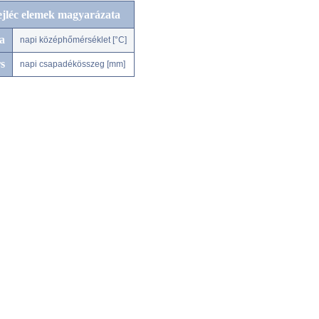
ejléc elemek magyarázata
a
napi középhőmérséklet [°C]
s
napi csapadékösszeg [mm]