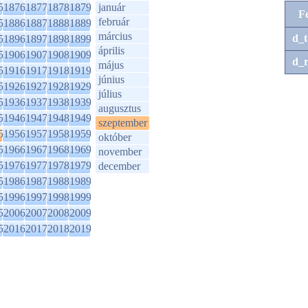
5
1876
1877
1878
1879
január
F
február
5
1886
1887
1888
1889
március
d_t
5
1896
1897
1898
1899
április
5
1906
1907
1908
1909
d_r
május
5
1916
1917
1918
1919
június
5
1926
1927
1928
1929
július
5
1936
1937
1938
1939
augusztus
5
1946
1947
1948
1949
szeptember
5
1956
1957
1958
1959
október
5
1966
1967
1968
1969
november
5
1976
1977
1978
1979
december
5
1986
1987
1988
1989
5
1996
1997
1998
1999
5
2006
2007
2008
2009
5
2016
2017
2018
2019