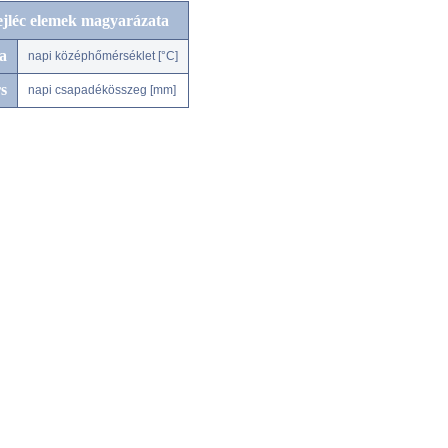
ejléc elemek magyarázata
a
napi középhőmérséklet [°C]
s
napi csapadékösszeg [mm]