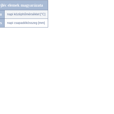
ejléc elemek magyarázata
a
napi középhőmérséklet [°C]
s
napi csapadékösszeg [mm]