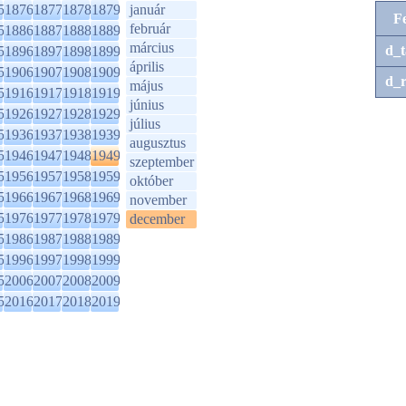
5
1876
1877
1878
1879
január
F
február
5
1886
1887
1888
1889
március
d_t
5
1896
1897
1898
1899
április
5
1906
1907
1908
1909
d_r
május
5
1916
1917
1918
1919
június
5
1926
1927
1928
1929
július
5
1936
1937
1938
1939
augusztus
5
1946
1947
1948
1949
szeptember
5
1956
1957
1958
1959
október
5
1966
1967
1968
1969
november
5
1976
1977
1978
1979
december
5
1986
1987
1988
1989
5
1996
1997
1998
1999
5
2006
2007
2008
2009
5
2016
2017
2018
2019