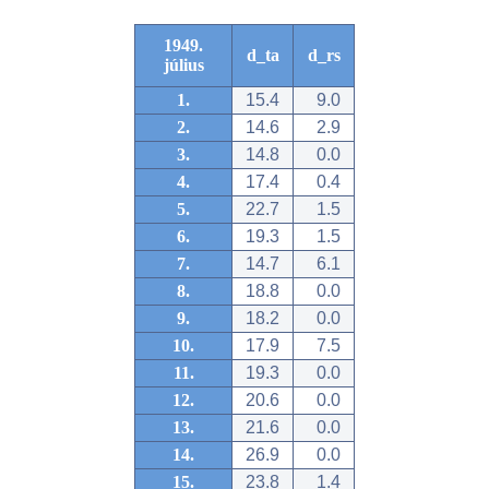
1949.
d_ta
d_rs
július
1.
15.4
9.0
2.
14.6
2.9
3.
14.8
0.0
4.
17.4
0.4
5.
22.7
1.5
6.
19.3
1.5
7.
14.7
6.1
8.
18.8
0.0
9.
18.2
0.0
10.
17.9
7.5
11.
19.3
0.0
12.
20.6
0.0
13.
21.6
0.0
14.
26.9
0.0
15.
23.8
1.4