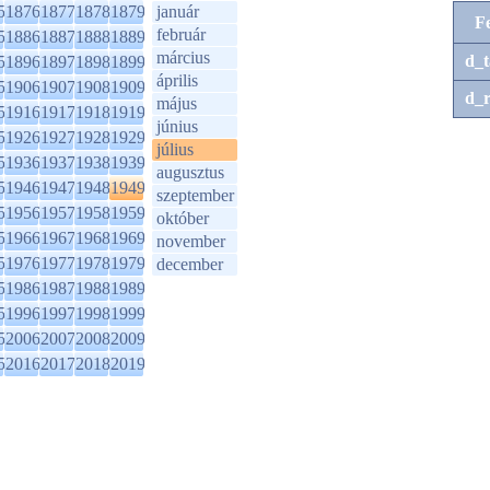
5
1876
1877
1878
1879
január
F
február
5
1886
1887
1888
1889
március
d_t
5
1896
1897
1898
1899
április
5
1906
1907
1908
1909
d_r
május
5
1916
1917
1918
1919
június
5
1926
1927
1928
1929
július
5
1936
1937
1938
1939
augusztus
5
1946
1947
1948
1949
szeptember
5
1956
1957
1958
1959
október
5
1966
1967
1968
1969
november
5
1976
1977
1978
1979
december
5
1986
1987
1988
1989
5
1996
1997
1998
1999
5
2006
2007
2008
2009
5
2016
2017
2018
2019