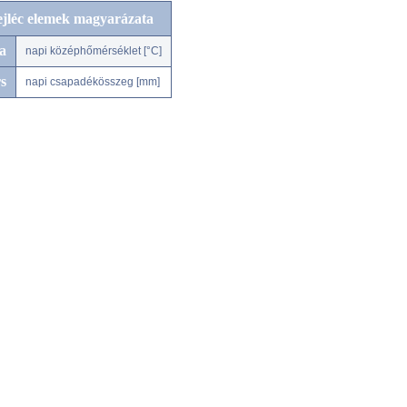
ejléc elemek magyarázata
a
napi középhőmérséklet [°C]
s
napi csapadékösszeg [mm]