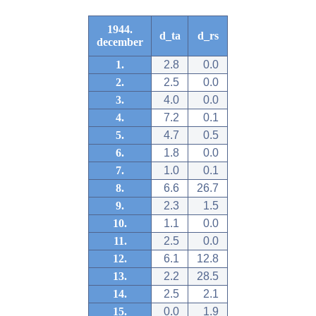
1944.
d_ta
d_rs
december
1.
2.8
0.0
2.
2.5
0.0
3.
4.0
0.0
4.
7.2
0.1
5.
4.7
0.5
6.
1.8
0.0
7.
1.0
0.1
8.
6.6
26.7
9.
2.3
1.5
10.
1.1
0.0
11.
2.5
0.0
12.
6.1
12.8
13.
2.2
28.5
14.
2.5
2.1
15.
0.0
1.9