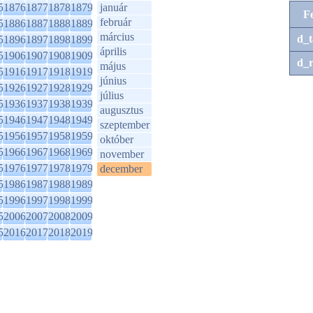
5
1876
1877
1878
1879
január
F
február
5
1886
1887
1888
1889
március
d_t
5
1896
1897
1898
1899
április
5
1906
1907
1908
1909
d_r
május
5
1916
1917
1918
1919
június
5
1926
1927
1928
1929
július
5
1936
1937
1938
1939
augusztus
5
1946
1947
1948
1949
szeptember
5
1956
1957
1958
1959
október
5
1966
1967
1968
1969
november
5
1976
1977
1978
1979
december
5
1986
1987
1988
1989
5
1996
1997
1998
1999
5
2006
2007
2008
2009
5
2016
2017
2018
2019