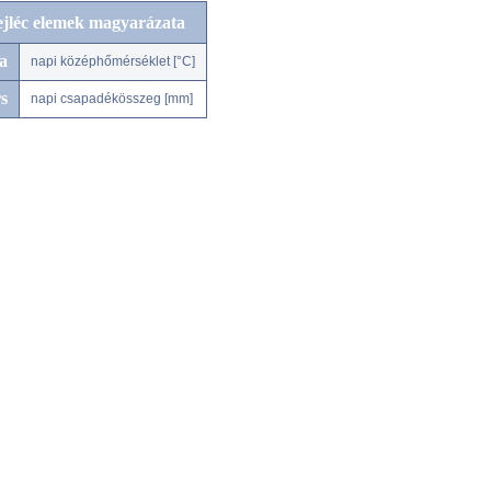
ejléc elemek magyarázata
a
napi középhőmérséklet [°C]
s
napi csapadékösszeg [mm]