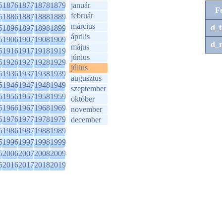
5
1876
1877
1878
1879
január
F
február
5
1886
1887
1888
1889
március
d_t
5
1896
1897
1898
1899
április
5
1906
1907
1908
1909
d_r
május
5
1916
1917
1918
1919
június
5
1926
1927
1928
1929
július
5
1936
1937
1938
1939
augusztus
5
1946
1947
1948
1949
szeptember
5
1956
1957
1958
1959
október
5
1966
1967
1968
1969
november
5
1976
1977
1978
1979
december
5
1986
1987
1988
1989
5
1996
1997
1998
1999
5
2006
2007
2008
2009
5
2016
2017
2018
2019