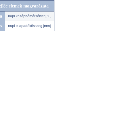
ejléc elemek magyarázata
a
napi középhőmérséklet [°C]
s
napi csapadékösszeg [mm]