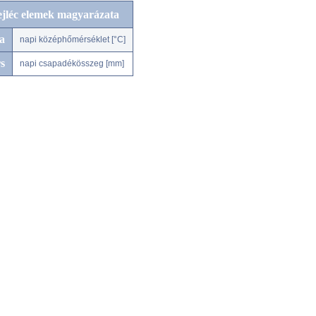
ejléc elemek magyarázata
a
napi középhőmérséklet [°C]
s
napi csapadékösszeg [mm]