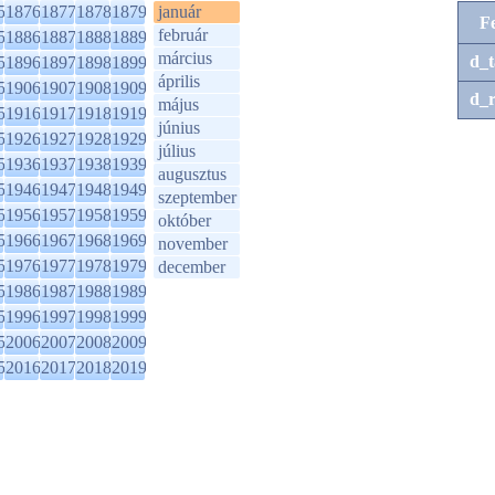
5
1876
1877
1878
1879
január
F
február
5
1886
1887
1888
1889
március
d_t
5
1896
1897
1898
1899
április
5
1906
1907
1908
1909
d_r
május
5
1916
1917
1918
1919
június
5
1926
1927
1928
1929
július
5
1936
1937
1938
1939
augusztus
5
1946
1947
1948
1949
szeptember
5
1956
1957
1958
1959
október
5
1966
1967
1968
1969
november
5
1976
1977
1978
1979
december
5
1986
1987
1988
1989
5
1996
1997
1998
1999
5
2006
2007
2008
2009
5
2016
2017
2018
2019