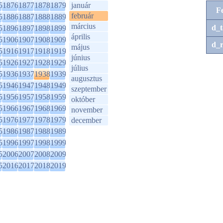
5
1876
1877
1878
1879
január
F
február
5
1886
1887
1888
1889
március
d_t
5
1896
1897
1898
1899
április
5
1906
1907
1908
1909
d_r
május
5
1916
1917
1918
1919
június
5
1926
1927
1928
1929
július
5
1936
1937
1938
1939
augusztus
5
1946
1947
1948
1949
szeptember
5
1956
1957
1958
1959
október
5
1966
1967
1968
1969
november
5
1976
1977
1978
1979
december
5
1986
1987
1988
1989
5
1996
1997
1998
1999
5
2006
2007
2008
2009
5
2016
2017
2018
2019