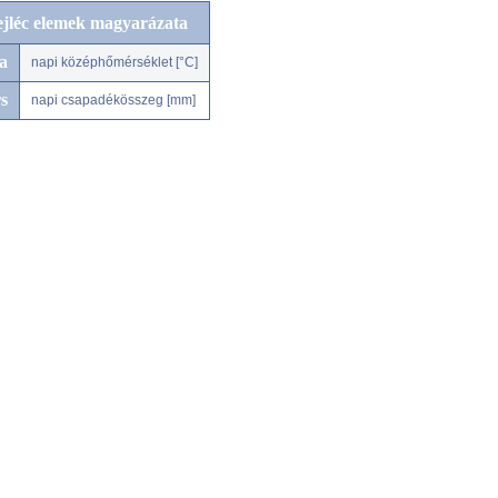
ejléc elemek magyarázata
a
napi középhőmérséklet [°C]
s
napi csapadékösszeg [mm]