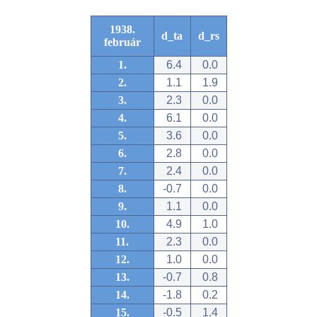
1938.
d_ta
d_rs
február
1.
6.4
0.0
2.
1.1
1.9
3.
2.3
0.0
4.
6.1
0.0
5.
3.6
0.0
6.
2.8
0.0
7.
2.4
0.0
8.
-0.7
0.0
9.
1.1
0.0
10.
4.9
1.0
11.
2.3
0.0
12.
1.0
0.0
13.
-0.7
0.8
14.
-1.8
0.2
15.
-0.5
1.4