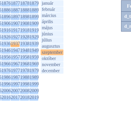
5
1876
1877
1878
1879
január
F
február
5
1886
1887
1888
1889
március
d_t
5
1896
1897
1898
1899
április
5
1906
1907
1908
1909
d_r
május
5
1916
1917
1918
1919
június
5
1926
1927
1928
1929
július
5
1936
1937
1938
1939
augusztus
5
1946
1947
1948
1949
szeptember
5
1956
1957
1958
1959
október
5
1966
1967
1968
1969
november
5
1976
1977
1978
1979
december
5
1986
1987
1988
1989
5
1996
1997
1998
1999
5
2006
2007
2008
2009
5
2016
2017
2018
2019