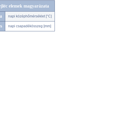
ejléc elemek magyarázata
a
napi középhőmérséklet [°C]
s
napi csapadékösszeg [mm]