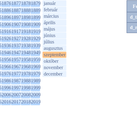
5
1876
1877
1878
1879
január
F
február
5
1886
1887
1888
1889
március
d_t
5
1896
1897
1898
1899
április
5
1906
1907
1908
1909
d_r
május
5
1916
1917
1918
1919
június
5
1926
1927
1928
1929
július
5
1936
1937
1938
1939
augusztus
5
1946
1947
1948
1949
szeptember
5
1956
1957
1958
1959
október
5
1966
1967
1968
1969
november
5
1976
1977
1978
1979
december
5
1986
1987
1988
1989
5
1996
1997
1998
1999
5
2006
2007
2008
2009
5
2016
2017
2018
2019