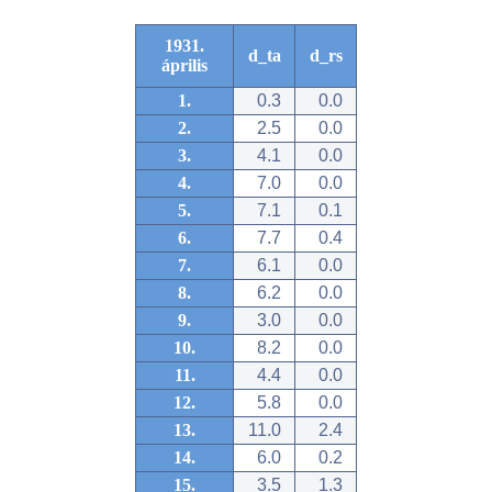
1931.
d_ta
d_rs
április
1.
0.3
0.0
2.
2.5
0.0
3.
4.1
0.0
4.
7.0
0.0
5.
7.1
0.1
6.
7.7
0.4
7.
6.1
0.0
8.
6.2
0.0
9.
3.0
0.0
10.
8.2
0.0
11.
4.4
0.0
12.
5.8
0.0
13.
11.0
2.4
14.
6.0
0.2
15.
3.5
1.3