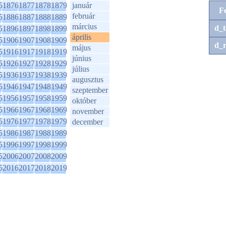
5
1876
1877
1878
1879
január
F
február
5
1886
1887
1888
1889
március
d_t
5
1896
1897
1898
1899
április
5
1906
1907
1908
1909
d_r
május
5
1916
1917
1918
1919
június
5
1926
1927
1928
1929
július
5
1936
1937
1938
1939
augusztus
5
1946
1947
1948
1949
szeptember
5
1956
1957
1958
1959
október
5
1966
1967
1968
1969
november
5
1976
1977
1978
1979
december
5
1986
1987
1988
1989
5
1996
1997
1998
1999
5
2006
2007
2008
2009
5
2016
2017
2018
2019