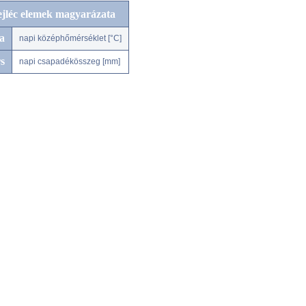
ejléc elemek magyarázata
a
napi középhőmérséklet [°C]
s
napi csapadékösszeg [mm]