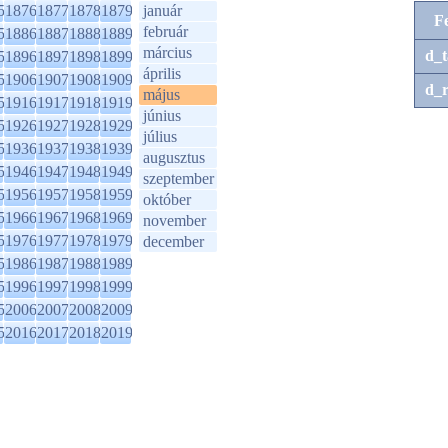
5
1876
1877
1878
1879
január
F
február
5
1886
1887
1888
1889
március
d_t
5
1896
1897
1898
1899
április
5
1906
1907
1908
1909
d_r
május
5
1916
1917
1918
1919
június
5
1926
1927
1928
1929
július
5
1936
1937
1938
1939
augusztus
5
1946
1947
1948
1949
szeptember
5
1956
1957
1958
1959
október
5
1966
1967
1968
1969
november
5
1976
1977
1978
1979
december
5
1986
1987
1988
1989
5
1996
1997
1998
1999
5
2006
2007
2008
2009
5
2016
2017
2018
2019