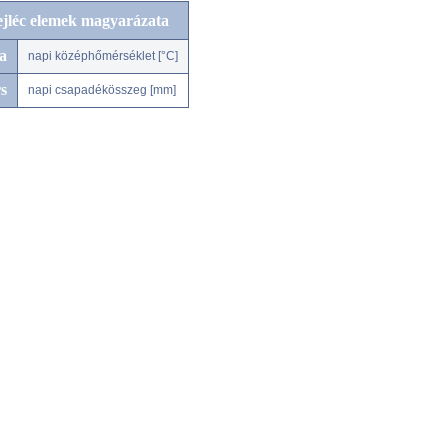
ejléc elemek magyarázata
a
napi középhőmérséklet [°C]
s
napi csapadékösszeg [mm]