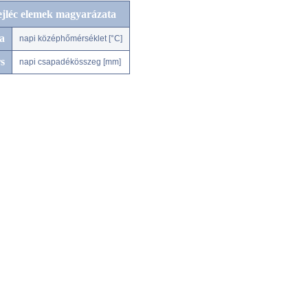
ejléc elemek magyarázata
a
napi középhőmérséklet [°C]
s
napi csapadékösszeg [mm]