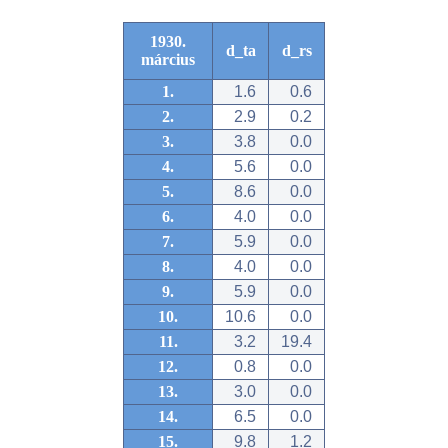
1930.
d_ta
d_rs
március
1.
1.6
0.6
2.
2.9
0.2
3.
3.8
0.0
4.
5.6
0.0
5.
8.6
0.0
6.
4.0
0.0
7.
5.9
0.0
8.
4.0
0.0
9.
5.9
0.0
10.
10.6
0.0
11.
3.2
19.4
12.
0.8
0.0
13.
3.0
0.0
14.
6.5
0.0
15.
9.8
1.2