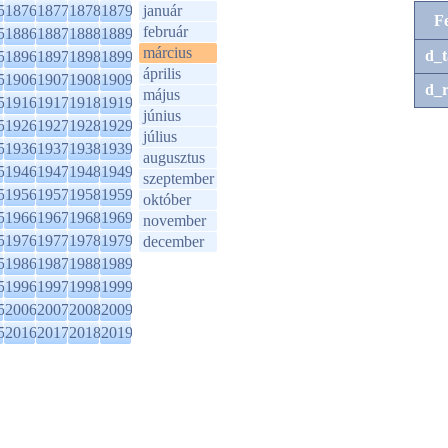
5
1876
1877
1878
1879
január
F
február
5
1886
1887
1888
1889
március
d_t
5
1896
1897
1898
1899
április
5
1906
1907
1908
1909
d_r
május
5
1916
1917
1918
1919
június
5
1926
1927
1928
1929
július
5
1936
1937
1938
1939
augusztus
5
1946
1947
1948
1949
szeptember
5
1956
1957
1958
1959
október
5
1966
1967
1968
1969
november
5
1976
1977
1978
1979
december
5
1986
1987
1988
1989
5
1996
1997
1998
1999
5
2006
2007
2008
2009
5
2016
2017
2018
2019