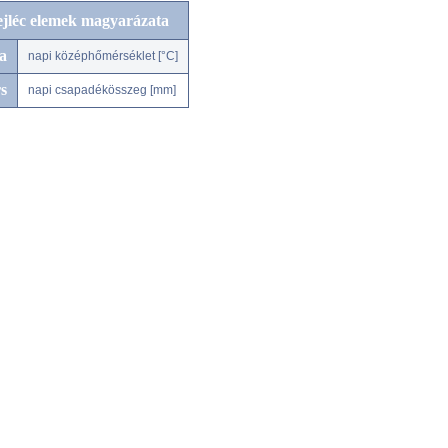
ejléc elemek magyarázata
a
napi középhőmérséklet [°C]
s
napi csapadékösszeg [mm]