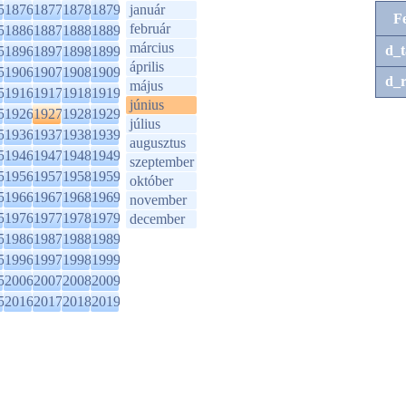
5
1876
1877
1878
1879
január
F
február
5
1886
1887
1888
1889
március
d_t
5
1896
1897
1898
1899
április
5
1906
1907
1908
1909
d_r
május
5
1916
1917
1918
1919
június
5
1926
1927
1928
1929
július
5
1936
1937
1938
1939
augusztus
5
1946
1947
1948
1949
szeptember
5
1956
1957
1958
1959
október
5
1966
1967
1968
1969
november
5
1976
1977
1978
1979
december
5
1986
1987
1988
1989
5
1996
1997
1998
1999
5
2006
2007
2008
2009
5
2016
2017
2018
2019