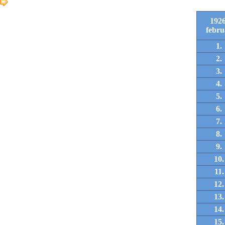
1926
febru
1.
2.
3.
4.
5.
6.
7.
8.
9.
10.
11.
12.
13.
14.
15.