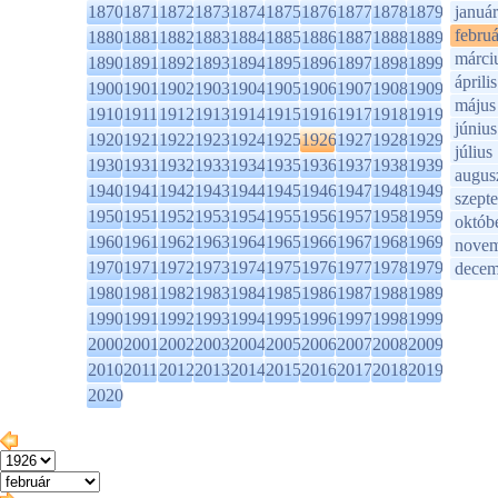
1870
1871
1872
1873
1874
1875
1876
1877
1878
1879
január
februá
1880
1881
1882
1883
1884
1885
1886
1887
1888
1889
márci
1890
1891
1892
1893
1894
1895
1896
1897
1898
1899
április
1900
1901
1902
1903
1904
1905
1906
1907
1908
1909
május
1910
1911
1912
1913
1914
1915
1916
1917
1918
1919
június
1920
1921
1922
1923
1924
1925
1926
1927
1928
1929
július
1930
1931
1932
1933
1934
1935
1936
1937
1938
1939
augus
1940
1941
1942
1943
1944
1945
1946
1947
1948
1949
szept
1950
1951
1952
1953
1954
1955
1956
1957
1958
1959
októb
1960
1961
1962
1963
1964
1965
1966
1967
1968
1969
novem
1970
1971
1972
1973
1974
1975
1976
1977
1978
1979
decem
1980
1981
1982
1983
1984
1985
1986
1987
1988
1989
1990
1991
1992
1993
1994
1995
1996
1997
1998
1999
2000
2001
2002
2003
2004
2005
2006
2007
2008
2009
2010
2011
2012
2013
2014
2015
2016
2017
2018
2019
2020