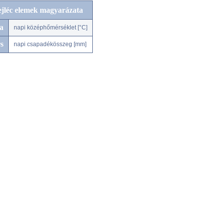
ejléc elemek magyarázata
a
napi középhőmérséklet [°C]
s
napi csapadékösszeg [mm]