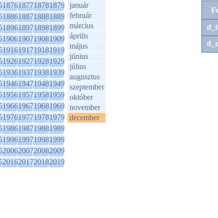
5
1876
1877
1878
1879
január
F
február
5
1886
1887
1888
1889
március
d_t
5
1896
1897
1898
1899
április
5
1906
1907
1908
1909
d_r
május
5
1916
1917
1918
1919
június
5
1926
1927
1928
1929
július
5
1936
1937
1938
1939
augusztus
5
1946
1947
1948
1949
szeptember
5
1956
1957
1958
1959
október
5
1966
1967
1968
1969
november
5
1976
1977
1978
1979
december
5
1986
1987
1988
1989
5
1996
1997
1998
1999
5
2006
2007
2008
2009
5
2016
2017
2018
2019