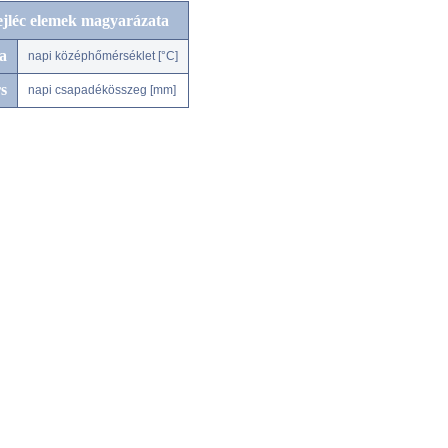
ejléc elemek magyarázata
a
napi középhőmérséklet [°C]
s
napi csapadékösszeg [mm]