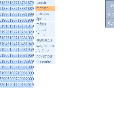
5
1876
1877
1878
1879
január
F
február
5
1886
1887
1888
1889
március
d_t
5
1896
1897
1898
1899
április
5
1906
1907
1908
1909
d_r
május
5
1916
1917
1918
1919
június
5
1926
1927
1928
1929
július
5
1936
1937
1938
1939
augusztus
5
1946
1947
1948
1949
szeptember
5
1956
1957
1958
1959
október
5
1966
1967
1968
1969
november
5
1976
1977
1978
1979
december
5
1986
1987
1988
1989
5
1996
1997
1998
1999
5
2006
2007
2008
2009
5
2016
2017
2018
2019