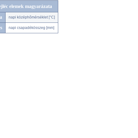
ejléc elemek magyarázata
a
napi középhőmérséklet [°C]
s
napi csapadékösszeg [mm]