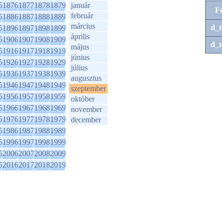
5
1876
1877
1878
1879
január
F
február
5
1886
1887
1888
1889
március
d_t
5
1896
1897
1898
1899
április
5
1906
1907
1908
1909
d_r
május
5
1916
1917
1918
1919
június
5
1926
1927
1928
1929
július
5
1936
1937
1938
1939
augusztus
5
1946
1947
1948
1949
szeptember
5
1956
1957
1958
1959
október
5
1966
1967
1968
1969
november
5
1976
1977
1978
1979
december
5
1986
1987
1988
1989
5
1996
1997
1998
1999
5
2006
2007
2008
2009
5
2016
2017
2018
2019