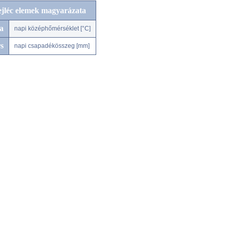
ejléc elemek magyarázata
a
napi középhőmérséklet [°C]
s
napi csapadékösszeg [mm]