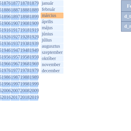
5
1876
1877
1878
1879
január
F
február
5
1886
1887
1888
1889
március
d_t
5
1896
1897
1898
1899
április
5
1906
1907
1908
1909
d_r
május
5
1916
1917
1918
1919
június
5
1926
1927
1928
1929
július
5
1936
1937
1938
1939
augusztus
5
1946
1947
1948
1949
szeptember
5
1956
1957
1958
1959
október
5
1966
1967
1968
1969
november
5
1976
1977
1978
1979
december
5
1986
1987
1988
1989
5
1996
1997
1998
1999
5
2006
2007
2008
2009
5
2016
2017
2018
2019