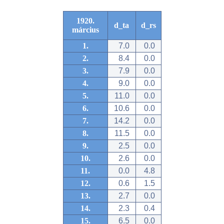
1920.
d_ta
d_rs
március
1.
7.0
0.0
2.
8.4
0.0
3.
7.9
0.0
4.
9.0
0.0
5.
11.0
0.0
6.
10.6
0.0
7.
14.2
0.0
8.
11.5
0.0
9.
2.5
0.0
10.
2.6
0.0
11.
0.0
4.8
12.
0.6
1.5
13.
2.7
0.0
14.
2.3
0.4
15.
6.5
0.0