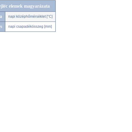
ejléc elemek magyarázata
a
napi középhőmérséklet [°C]
s
napi csapadékösszeg [mm]