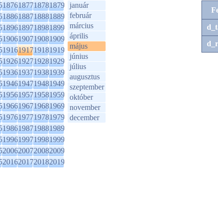
5
1876
1877
1878
1879
január
F
február
5
1886
1887
1888
1889
március
d_t
5
1896
1897
1898
1899
április
5
1906
1907
1908
1909
d_r
május
5
1916
1917
1918
1919
június
5
1926
1927
1928
1929
július
5
1936
1937
1938
1939
augusztus
5
1946
1947
1948
1949
szeptember
5
1956
1957
1958
1959
október
5
1966
1967
1968
1969
november
5
1976
1977
1978
1979
december
5
1986
1987
1988
1989
5
1996
1997
1998
1999
5
2006
2007
2008
2009
5
2016
2017
2018
2019