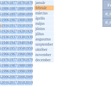
5
1876
1877
1878
1879
január
F
február
5
1886
1887
1888
1889
március
d_t
5
1896
1897
1898
1899
április
5
1906
1907
1908
1909
d_r
május
5
1916
1917
1918
1919
június
5
1926
1927
1928
1929
július
5
1936
1937
1938
1939
augusztus
5
1946
1947
1948
1949
szeptember
5
1956
1957
1958
1959
október
5
1966
1967
1968
1969
november
5
1976
1977
1978
1979
december
5
1986
1987
1988
1989
5
1996
1997
1998
1999
5
2006
2007
2008
2009
5
2016
2017
2018
2019