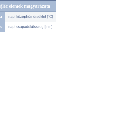
ejléc elemek magyarázata
a
napi középhőmérséklet [°C]
s
napi csapadékösszeg [mm]