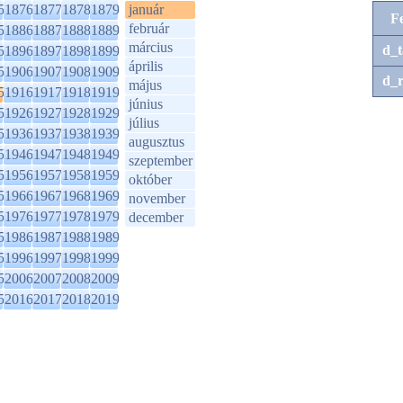
5
1876
1877
1878
1879
január
F
február
5
1886
1887
1888
1889
március
d_t
5
1896
1897
1898
1899
április
5
1906
1907
1908
1909
d_r
május
5
1916
1917
1918
1919
június
5
1926
1927
1928
1929
július
5
1936
1937
1938
1939
augusztus
5
1946
1947
1948
1949
szeptember
5
1956
1957
1958
1959
október
5
1966
1967
1968
1969
november
5
1976
1977
1978
1979
december
5
1986
1987
1988
1989
5
1996
1997
1998
1999
5
2006
2007
2008
2009
5
2016
2017
2018
2019