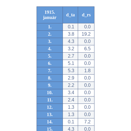
1915.
d_ta
d_rs
január
1.
0.1
0.0
2.
3.8
19.2
3.
4.3
0.0
4.
3.2
6.5
5.
2.7
0.0
6.
5.1
0.0
7.
5.3
1.8
8.
2.9
0.0
9.
2.2
0.0
10.
3.4
0.0
11.
2.4
0.0
12.
1.3
0.0
13.
1.3
0.0
14.
0.1
7.2
15.
4.3
0.0