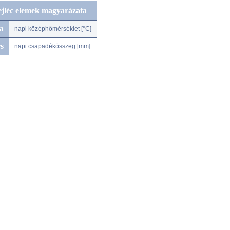
ejléc elemek magyarázata
a
napi középhőmérséklet [°C]
s
napi csapadékösszeg [mm]