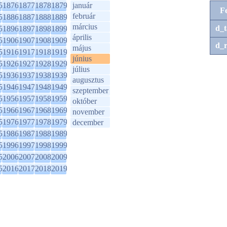
5
1876
1877
1878
1879
január
F
február
5
1886
1887
1888
1889
március
d_t
5
1896
1897
1898
1899
április
5
1906
1907
1908
1909
d_r
május
5
1916
1917
1918
1919
június
5
1926
1927
1928
1929
július
5
1936
1937
1938
1939
augusztus
5
1946
1947
1948
1949
szeptember
5
1956
1957
1958
1959
október
5
1966
1967
1968
1969
november
5
1976
1977
1978
1979
december
5
1986
1987
1988
1989
5
1996
1997
1998
1999
5
2006
2007
2008
2009
5
2016
2017
2018
2019