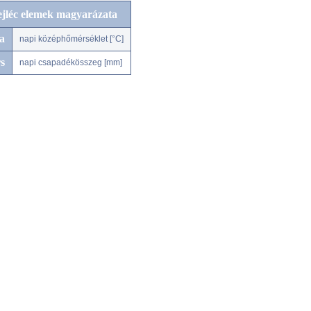
ejléc elemek magyarázata
a
napi középhőmérséklet [°C]
s
napi csapadékösszeg [mm]