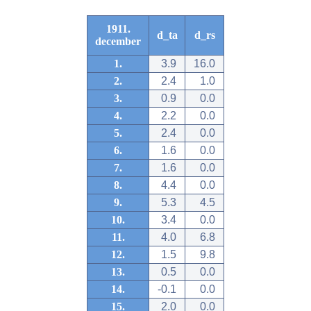
1911.
d_ta
d_rs
december
1.
3.9
16.0
2.
2.4
1.0
3.
0.9
0.0
4.
2.2
0.0
5.
2.4
0.0
6.
1.6
0.0
7.
1.6
0.0
8.
4.4
0.0
9.
5.3
4.5
10.
3.4
0.0
11.
4.0
6.8
12.
1.5
9.8
13.
0.5
0.0
14.
-0.1
0.0
15.
2.0
0.0