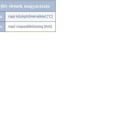
ejléc elemek magyarázata
a
napi középhőmérséklet [°C]
s
napi csapadékösszeg [mm]