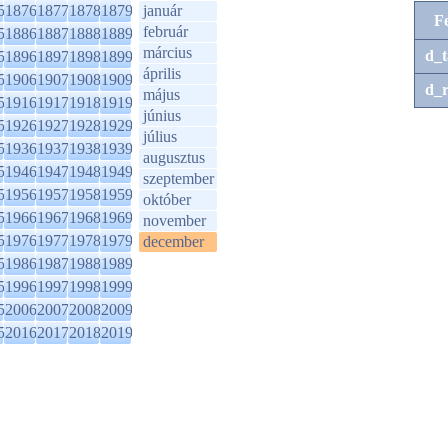
5
1876
1877
1878
1879
január
F
február
5
1886
1887
1888
1889
március
d_t
5
1896
1897
1898
1899
április
5
1906
1907
1908
1909
d_r
május
5
1916
1917
1918
1919
június
5
1926
1927
1928
1929
július
5
1936
1937
1938
1939
augusztus
5
1946
1947
1948
1949
szeptember
5
1956
1957
1958
1959
október
5
1966
1967
1968
1969
november
5
1976
1977
1978
1979
december
5
1986
1987
1988
1989
5
1996
1997
1998
1999
5
2006
2007
2008
2009
5
2016
2017
2018
2019