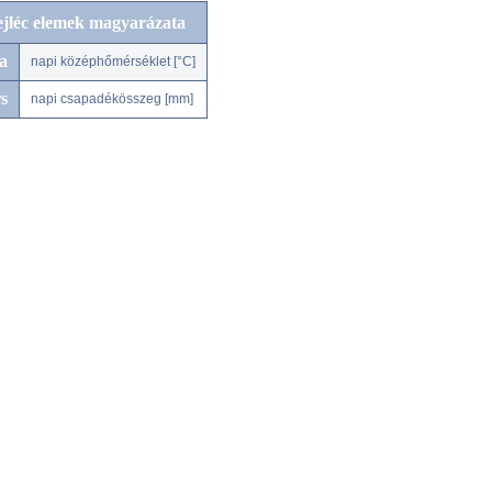
ejléc elemek magyarázata
a
napi középhőmérséklet [°C]
s
napi csapadékösszeg [mm]