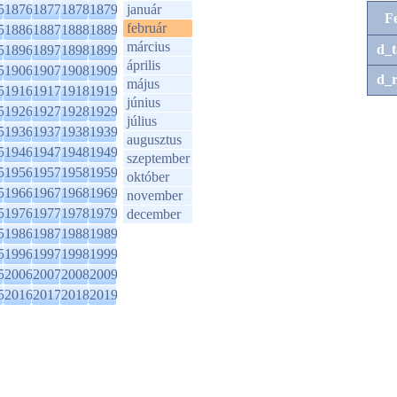
5
1876
1877
1878
1879
január
F
február
5
1886
1887
1888
1889
március
d_t
5
1896
1897
1898
1899
április
5
1906
1907
1908
1909
d_r
május
5
1916
1917
1918
1919
június
5
1926
1927
1928
1929
július
5
1936
1937
1938
1939
augusztus
5
1946
1947
1948
1949
szeptember
5
1956
1957
1958
1959
október
5
1966
1967
1968
1969
november
5
1976
1977
1978
1979
december
5
1986
1987
1988
1989
5
1996
1997
1998
1999
5
2006
2007
2008
2009
5
2016
2017
2018
2019