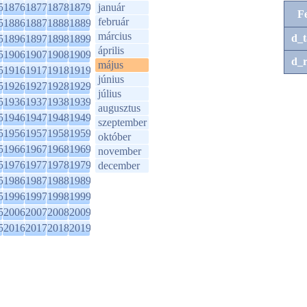
5
1876
1877
1878
1879
január
F
február
5
1886
1887
1888
1889
március
d_t
5
1896
1897
1898
1899
április
5
1906
1907
1908
1909
d_r
május
5
1916
1917
1918
1919
június
5
1926
1927
1928
1929
július
5
1936
1937
1938
1939
augusztus
5
1946
1947
1948
1949
szeptember
5
1956
1957
1958
1959
október
5
1966
1967
1968
1969
november
5
1976
1977
1978
1979
december
5
1986
1987
1988
1989
5
1996
1997
1998
1999
5
2006
2007
2008
2009
5
2016
2017
2018
2019