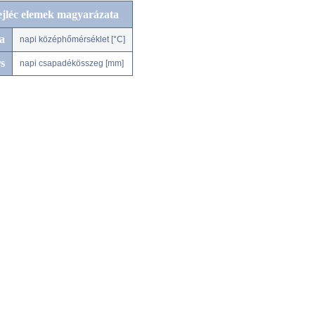
ejléc elemek magyarázata
a
napi középhőmérséklet [°C]
s
napi csapadékösszeg [mm]