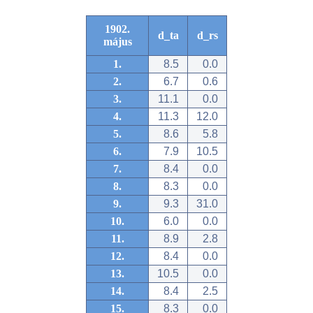
1902.
d_ta
d_rs
május
1.
8.5
0.0
2.
6.7
0.6
3.
11.1
0.0
4.
11.3
12.0
5.
8.6
5.8
6.
7.9
10.5
7.
8.4
0.0
8.
8.3
0.0
9.
9.3
31.0
10.
6.0
0.0
11.
8.9
2.8
12.
8.4
0.0
13.
10.5
0.0
14.
8.4
2.5
15.
8.3
0.0