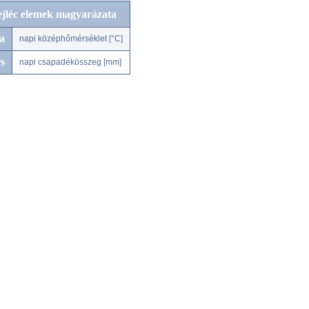
ejléc elemek magyarázata
a
napi középhőmérséklet [°C]
s
napi csapadékösszeg [mm]