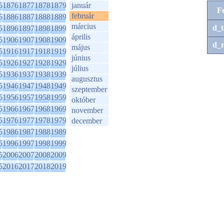
5
1876
1877
1878
1879
január
F
február
5
1886
1887
1888
1889
március
d_t
5
1896
1897
1898
1899
április
5
1906
1907
1908
1909
d_r
május
5
1916
1917
1918
1919
június
5
1926
1927
1928
1929
július
5
1936
1937
1938
1939
augusztus
5
1946
1947
1948
1949
szeptember
5
1956
1957
1958
1959
október
5
1966
1967
1968
1969
november
5
1976
1977
1978
1979
december
5
1986
1987
1988
1989
5
1996
1997
1998
1999
5
2006
2007
2008
2009
5
2016
2017
2018
2019