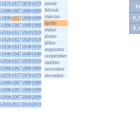
5
1876
1877
1878
1879
január
F
február
5
1886
1887
1888
1889
március
d_t
5
1896
1897
1898
1899
április
5
1906
1907
1908
1909
d_r
május
5
1916
1917
1918
1919
június
5
1926
1927
1928
1929
július
5
1936
1937
1938
1939
augusztus
5
1946
1947
1948
1949
szeptember
5
1956
1957
1958
1959
október
5
1966
1967
1968
1969
november
5
1976
1977
1978
1979
december
5
1986
1987
1988
1989
5
1996
1997
1998
1999
5
2006
2007
2008
2009
5
2016
2017
2018
2019