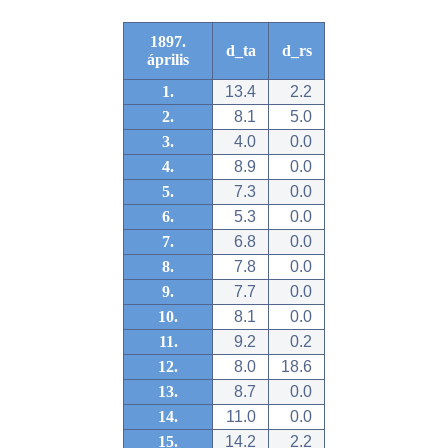
1897.
d_ta
d_rs
április
1.
13.4
2.2
2.
8.1
5.0
3.
4.0
0.0
4.
8.9
0.0
5.
7.3
0.0
6.
5.3
0.0
7.
6.8
0.0
8.
7.8
0.0
9.
7.7
0.0
10.
8.1
0.0
11.
9.2
0.2
12.
8.0
18.6
13.
8.7
0.0
14.
11.0
0.0
15.
14.2
2.2