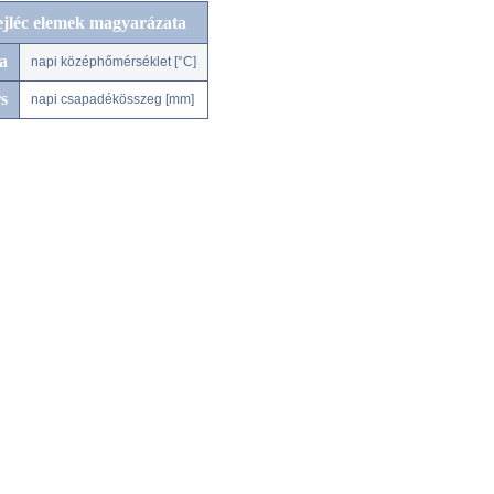
ejléc elemek magyarázata
a
napi középhőmérséklet [°C]
s
napi csapadékösszeg [mm]