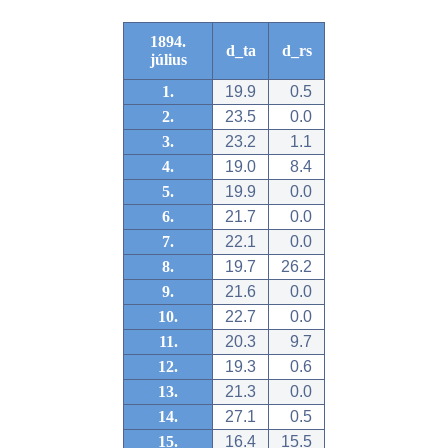
1894.
d_ta
d_rs
július
1.
19.9
0.5
2.
23.5
0.0
3.
23.2
1.1
4.
19.0
8.4
5.
19.9
0.0
6.
21.7
0.0
7.
22.1
0.0
8.
19.7
26.2
9.
21.6
0.0
10.
22.7
0.0
11.
20.3
9.7
12.
19.3
0.6
13.
21.3
0.0
14.
27.1
0.5
15.
16.4
15.5