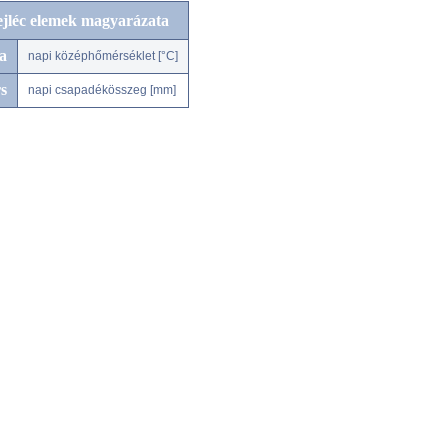
ejléc elemek magyarázata
a
napi középhőmérséklet [°C]
s
napi csapadékösszeg [mm]