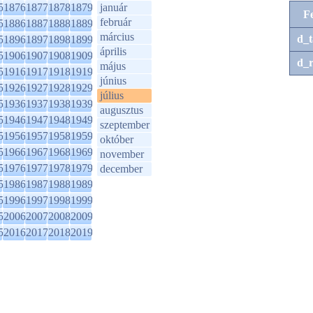
5
1876
1877
1878
1879
január
F
február
5
1886
1887
1888
1889
március
d_t
5
1896
1897
1898
1899
április
5
1906
1907
1908
1909
d_r
május
5
1916
1917
1918
1919
június
5
1926
1927
1928
1929
július
5
1936
1937
1938
1939
augusztus
5
1946
1947
1948
1949
szeptember
5
1956
1957
1958
1959
október
5
1966
1967
1968
1969
november
5
1976
1977
1978
1979
december
5
1986
1987
1988
1989
5
1996
1997
1998
1999
5
2006
2007
2008
2009
5
2016
2017
2018
2019