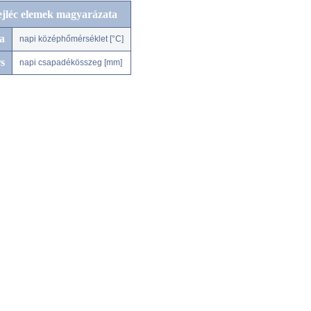
ejléc elemek magyarázata
a
napi középhőmérséklet [°C]
s
napi csapadékösszeg [mm]