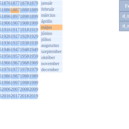
5
1876
1877
1878
1879
január
F
február
5
1886
1887
1888
1889
március
d_t
5
1896
1897
1898
1899
április
5
1906
1907
1908
1909
d_r
május
5
1916
1917
1918
1919
június
5
1926
1927
1928
1929
július
5
1936
1937
1938
1939
augusztus
5
1946
1947
1948
1949
szeptember
5
1956
1957
1958
1959
október
5
1966
1967
1968
1969
november
5
1976
1977
1978
1979
december
5
1986
1987
1988
1989
5
1996
1997
1998
1999
5
2006
2007
2008
2009
5
2016
2017
2018
2019